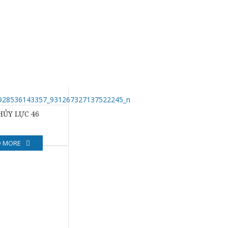
HỦY LỰC 46
D MORE