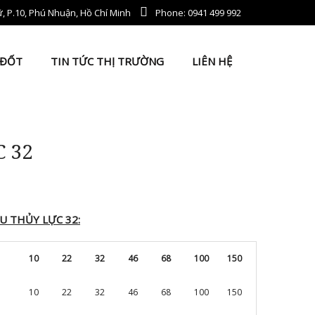
, P.10, Phú Nhuận, Hồ Chí Minh
Phone: 0941 499 992
 ĐỐT
TIN TỨC THỊ TRƯỜNG
LIÊN HỆ
 32
U THỦY LỰC 32:
10
22
32
46
68
100
150
10
22
32
46
68
100
150