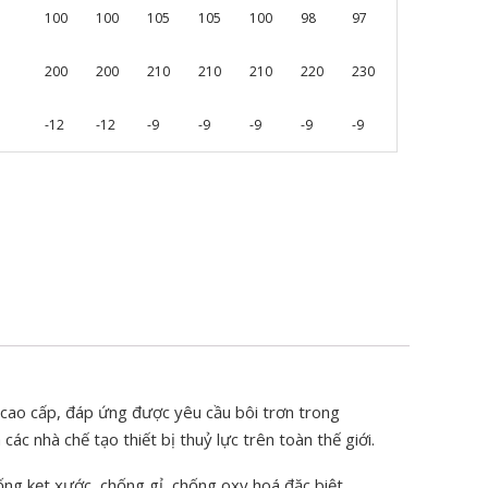
100
100
105
105
100
98
97
200
200
210
210
210
220
230
-12
-12
-9
-9
-9
-9
-9
cao cấp, đáp ứng được yêu cầu bôi trơn trong
ác nhà chế tạo thiết bị thuỷ lực trên toàn thế giới.
ng kẹt xước, chống gỉ, chống oxy hoá đặc biệt.