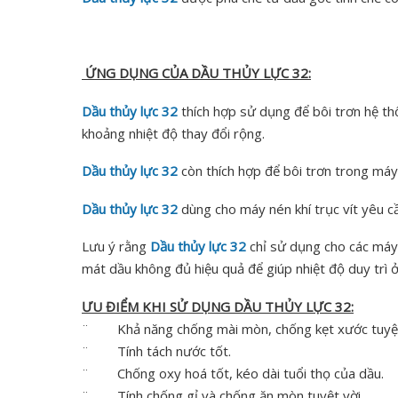
ỨNG DỤNG CỦA DẦU THỦY LỰC 32:
Dầu thủy lực 32
thích hợp sử dụng để bôi trơn hệ thố
khoảng nhiệt độ thay đổi rộng.
Dầu thủy lực 32
còn thích hợp để bôi trơn trong máy n
Dầu thủy lực 32
dùng cho máy nén khí trục vít yêu 
Lưu ý rằng
Dầu thủy lực 32
chỉ sử dụng cho các máy 
mát dầu không đủ hiệu quả để giúp nhiệt độ duy trì 
ƯU ĐIỂM KHI SỬ DỤNG DẦU THỦY LỰC 32:
¨ Khả năng chống mài mòn, chống kẹt xước tuyệt
¨ Tính tách nước tốt.
¨ Chống oxy hoá tốt, kéo dài tuổi thọ của dầu.
¨ Tính chống gỉ và chống ăn mòn tuyệt vời.