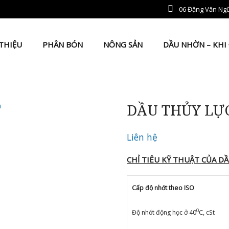
06 Đặng Văn Ngữ
THIỆU
PHÂN BÓN
NÔNG SẢN
DẦU NHỜN – KHI
DẦU THỦY LỰC
Liên hệ
CHỈ TIÊU KỸ THUẬT CỦA DẦ
Cấp độ nhớt theo ISO
0
Độ nhớt động học ở 40
C, cSt