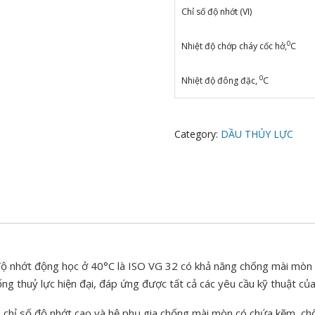
Chỉ số độ nhớt (VI)
0
Nhiệt độ chớp cháy cốc hở,
C
0
Nhiệt độ đông đặc,
C
Category:
DẦU THỦY LỰC
độ nhớt động học ở 40°C là ISO VG 32 có khả năng chống mài mòn 
g thuỷ lực hiện đại, đáp ứng được tất cả các yêu cầu kỹ thuật của c
 chỉ số độ nhớt cao và hệ phụ gia chống mài mòn có chứa kẽm, chố