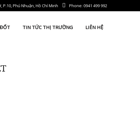
, P.10, Phú Nhuận, Hồ Chí Minh
Phone: 0941 499 992
 ĐỐT
TIN TỨC THỊ TRƯỜNG
LIÊN HỆ
ỆT